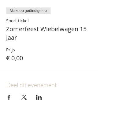
Verkoop geëindigd op
Soort ticket
Zomerfeest Wiebelwagen 15
jaar
Prijs
€ 0,00
Deel dit evenement
S N E L L E L I N K S
ADRESSEN